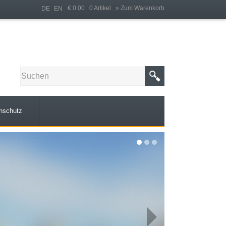
€ 0.00 0 Artikel
» Zum Warenkorb
DE
EN
nschutz