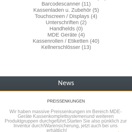
Barcodescanner (11)
Kassenladen u. Zubehör (5)
Touchscreen / Displays (4)
Unterschriften (2)
Handhelds (0)
MDE Geräte (4)
Kassenrollen / Etiketten (40)
Kellnerschlösser (13)
News
PREISSENKUNGEN
Wir haben massive Preissenkungen im Bereich MDE-
Geräte Kassenkomplettsystemenund weiteren
Produktgruppen durchgeführt.Starten Sie also pünklich zur
Inventur durch!Warensicherung, jetzt auch bei uns
erhältlich!