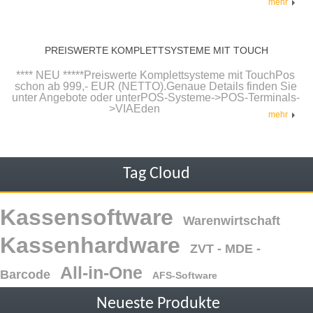
mehr
PREISWERTE KOMPLETTSYSTEME MIT TOUCH
**** NEU *****Preiswerte Komplettsysteme mit TouchPos
schon ab 999,- EUR (NETTO).Genaue Details finden Sie
unter Angebote oder unterPOS-Systeme->POS-Terminals-
>VIAEden
mehr
Tag Cloud
Kassensoftware
Warenwirtschaft
Kassenhardware
ZVT - MDE -
All-in-One
Barcode
AFS-Software
Neueste Produkte