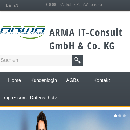
;
€ 0.00 0 Artikel
» Zum Warenkorb
DE
EN
ARMA IT-Consult
GmbH & Co. KG
Home
Kundenlogin
AGBs
Kontakt
Impressum
Datenschutz