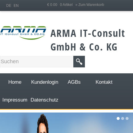
;
€ 0.00 0 Artikel
» Zum Warenkorb
DE
EN
ARMA IT-Consult
GmbH & Co. KG
Home
Kundenlogin
AGBs
Kontakt
Impressum
Datenschutz