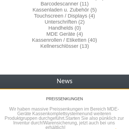
Barcodescanner (11)
Kassenladen u. Zubehör (5)
Touchscreen / Displays (4)
Unterschriften (2)
Handhelds (0)
MDE Geräte (4)
Kassenrollen / Etiketten (40)
Kellnerschlösser (13)
News
PREISSENKUNGEN
Wir haben massive Preissenkungen im Bereich MDE-
Geräte Kassenkomplettsystemenund weiteren
Produktgruppen durchgeführt.Starten Sie also pünklich zur
Inventur durch!Warensicherung, jetzt auch bei uns
erhältlich!