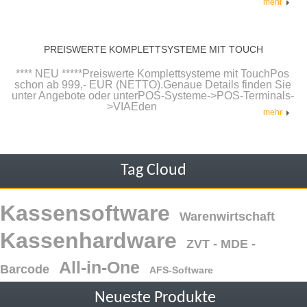
mehr
PREISWERTE KOMPLETTSYSTEME MIT TOUCH
**** NEU *****Preiswerte Komplettsysteme mit TouchPos
schon ab 999,- EUR (NETTO).Genaue Details finden Sie
unter Angebote oder unterPOS-Systeme->POS-Terminals-
>VIAEden
mehr
Tag Cloud
Kassensoftware
Warenwirtschaft
Kassenhardware
ZVT - MDE -
All-in-One
Barcode
AFS-Software
Neueste Produkte