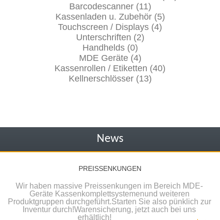
Barcodescanner (11)
Kassenladen u. Zubehör (5)
Touchscreen / Displays (4)
Unterschriften (2)
Handhelds (0)
MDE Geräte (4)
Kassenrollen / Etiketten (40)
Kellnerschlösser (13)
News
PREISSENKUNGEN
Wir haben massive Preissenkungen im Bereich MDE-
Geräte Kassenkomplettsystemenund weiteren
Produktgruppen durchgeführt.Starten Sie also pünklich zur
Inventur durch!Warensicherung, jetzt auch bei uns
erhältlich!