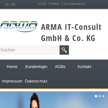
;
€ 0.00 0 Artikel
» Zum Warenkorb
DE
EN
ARMA IT-Consult
GmbH & Co. KG
Home
Kundenlogin
AGBs
Kontakt
Impressum
Datenschutz