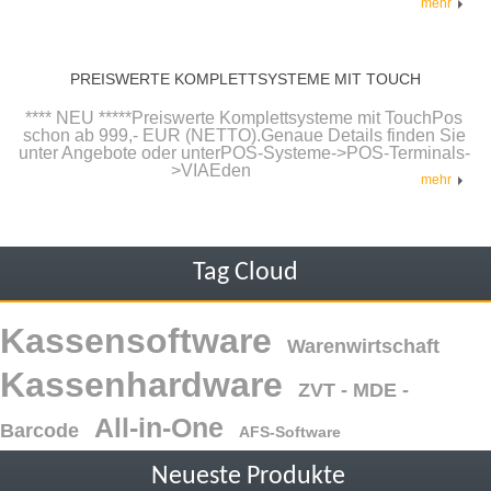
mehr
PREISWERTE KOMPLETTSYSTEME MIT TOUCH
**** NEU *****Preiswerte Komplettsysteme mit TouchPos
schon ab 999,- EUR (NETTO).Genaue Details finden Sie
unter Angebote oder unterPOS-Systeme->POS-Terminals-
>VIAEden
mehr
Tag Cloud
Kassensoftware
Warenwirtschaft
Kassenhardware
ZVT - MDE -
All-in-One
Barcode
AFS-Software
Neueste Produkte