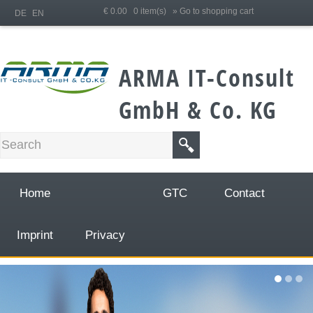
;
€ 0.00 0 item(s)
» Go to shopping cart
DE
EN
ARMA IT-Consult
GmbH & Co. KG
Home
GTC
Contact
Imprint
Privacy