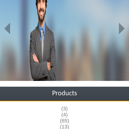
Products
(3)
(4)
(65)
(13)