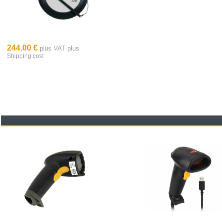
244.00 €
plus VAT plus
Shipping cost