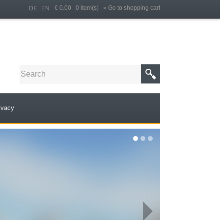
€ 0.00 0 item(s)
» Go to shopping cart
DE
EN
ivacy