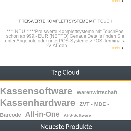
mehr
PREISWERTE KOMPLETTSYSTEME MIT TOUCH
**** NEU *****Preiswerte Komplettsysteme mit TouchPos
schon ab 999,- EUR (NETTO).Genaue Details finden Sie
unter Angebote oder unterPOS-Systeme->POS-Terminals-
>VIAEden
mehr
Tag Cloud
Kassensoftware
Warenwirtschaft
Kassenhardware
ZVT - MDE -
All-in-One
Barcode
AFS-Software
Neueste Produkte