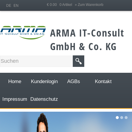
;
€ 0.00 0 Artikel
» Zum Warenkorb
DE
EN
ARMA IT-Consult
GmbH & Co. KG
Home
Kundenlogin
AGBs
Kontakt
Impressum
Datenschutz