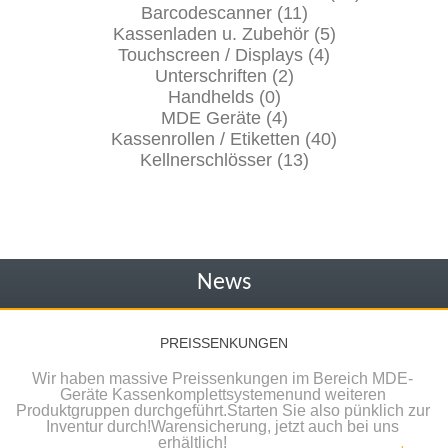
Barcodescanner (11)
Kassenladen u. Zubehör (5)
Touchscreen / Displays (4)
Unterschriften (2)
Handhelds (0)
MDE Geräte (4)
Kassenrollen / Etiketten (40)
Kellnerschlösser (13)
News
PREISSENKUNGEN
Wir haben massive Preissenkungen im Bereich MDE-
Geräte Kassenkomplettsystemenund weiteren
Produktgruppen durchgeführt.Starten Sie also pünklich zur
Inventur durch!Warensicherung, jetzt auch bei uns
erhältlich!