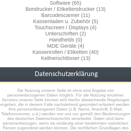
Software (65)
Bondrucker / Etikettendrucker (13)
Barcodescanner (11)
Kassenladen u. Zubehör (5)
Touchscreen / Displays (4)
Unterschriften (2)
Handhelds (0)
MDE Geräte (4)
Kassenrollen / Etiketten (40)
Kellnerschlösser (13)
Datenschutzerklärung
Die Nutzung unserer Seite ist ohne eine Angabe von
personenbezogenen Daten möglich. Für die Nutzung einzelner
Services unserer Seite können sich hierfür abweichende Regelungen
ergeben, die in diesem Falle nachstehend gesondert erläutert werden.
Ihre personenbezogenen Daten (z.B. Name, Anschrift, E-Mail,
Telefonnummer, u.ä.) werden von uns nur gemäß den Bestimmungen
des deutschen Datenschutzrechts verarbeitet. Daten sind dann
personenbezogen, wenn sie eindeutig einer bestimmten natürlichen
Person zugeordnet werden können. Die rechtlichen Grundlagen des