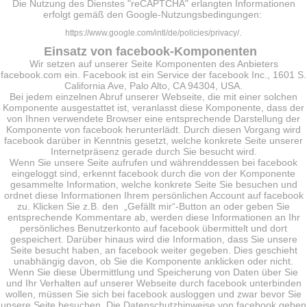
Die Nutzung des Dienstes "reCAPTCHA" erlangten Informationen
erfolgt gemäß den Google-Nutzungsbedingungen:
.
https://www.google.com/intl/de/policies/privacy/
Einsatz von facebook-Komponenten
Wir setzen auf unserer Seite Komponenten des Anbieters
facebook.com ein. Facebook ist ein Service der facebook Inc., 1601 S.
California Ave, Palo Alto, CA 94304, USA.
Bei jedem einzelnen Abruf unserer Webseite, die mit einer solchen
Komponente ausgestattet ist, veranlasst diese Komponente, dass der
von Ihnen verwendete Browser eine entsprechende Darstellung der
Komponente von facebook herunterlädt. Durch diesen Vorgang wird
facebook darüber in Kenntnis gesetzt, welche konkrete Seite unserer
Internetpräsenz gerade durch Sie besucht wird.
Wenn Sie unsere Seite aufrufen und währenddessen bei facebook
eingeloggt sind, erkennt facebook durch die von der Komponente
gesammelte Information, welche konkrete Seite Sie besuchen und
ordnet diese Informationen Ihrem persönlichen Account auf facebook
zu. Klicken Sie z.B. den „Gefällt mir“-Button an oder geben Sie
entsprechende Kommentare ab, werden diese Informationen an Ihr
persönliches Benutzerkonto auf facebook übermittelt und dort
gespeichert. Darüber hinaus wird die Information, dass Sie unsere
Seite besucht haben, an facebook weiter gegeben. Dies geschieht
unabhängig davon, ob Sie die Komponente anklicken oder nicht.
Wenn Sie diese Übermittlung und Speicherung von Daten über Sie
und Ihr Verhalten auf unserer Webseite durch facebook unterbinden
wollen, müssen Sie sich bei facebook ausloggen und zwar bevor Sie
unsere Seite besuchen. Die Datenschutzhinweise von facebook geben