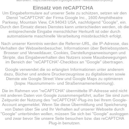
https://developers.google.com/+/web/buttons-policy
Einsatz von reCAPTCHA
Um Eingabeformulare auf unserer Seite zu schützen, setzen wir den
Dienst "reCAPTCHA" der Firma Google Inc., 1600 Amphitheatre
Parkway, Mountain View, CA 94043 USA, nachfolgend "Google", ein.
Durch den Einsatz dieses Dienstes kann unterschieden werden, ob die
entsprechende Eingabe menschlicher Herkunft ist oder durch
automatisierte maschinelle Verarbeitung missbräuchlich erfolgt.
Nach unserer Kenntnis werden die Referrer-URL, die IP-Adresse, das
Verhalten der Webseitenbesucher, Informationen über Betriebssystem,
Browser und Verweildauer, Cookies, Darstellungsanweisungen und
Skripte, das Eingabeverhalten des Nutzers sowie Mausbewegungen
im Bereich der "reCAPTCHA"-Checkbox an "Google" übertragen.
Google verwendet die so erlangten Informationen unter anderem
dazu, Bücher und andere Druckerzeugnisse zu digitalisieren sowie
Dienste wie Google Street View und Google Maps zu optimieren
(bspw. Hausnummern- und Straßennamenerkennung).
Die im Rahmen von "reCAPTCHA" übermittelte IP-Adresse wird nicht
mit anderen Daten von Google zusammengeführt, außer Sie sind zum
Zeitpunkt der Nutzung des "reCAPTCHA"-Plug-ins bei Ihrem Google-
Account angemeldet. Wenn Sie diese Übermittlung und Speicherung
von Daten über Sie und Ihr Verhalten auf unserer Webseite durch
"Google" unterbinden wollen, müssen Sie sich bei "Google" ausloggen
und zwar bevor Sie unsere Seite besuchen bzw. das reCAPTCHA
Plug-in benutzen.