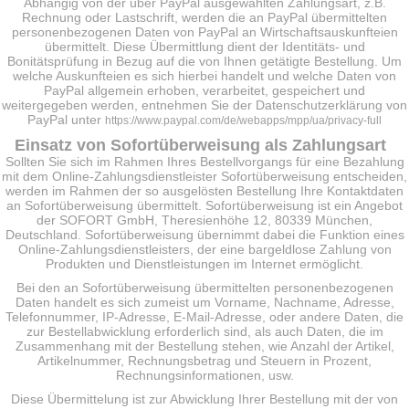
Abhängig von der über PayPal ausgewählten Zahlungsart, z.B.
Rechnung oder Lastschrift, werden die an PayPal übermittelten
personenbezogenen Daten von PayPal an Wirtschaftsauskunfteien
übermittelt. Diese Übermittlung dient der Identitäts- und
Bonitätsprüfung in Bezug auf die von Ihnen getätigte Bestellung. Um
welche Auskunfteien es sich hierbei handelt und welche Daten von
PayPal allgemein erhoben, verarbeitet, gespeichert und
weitergegeben werden, entnehmen Sie der Datenschutzerklärung von
PayPal unter
https://www.paypal.com/de/webapps/mpp/ua/privacy-full
Einsatz von Sofortüberweisung als Zahlungsart
Sollten Sie sich im Rahmen Ihres Bestellvorgangs für eine Bezahlung
mit dem Online-Zahlungsdienstleister Sofortüberweisung entscheiden,
werden im Rahmen der so ausgelösten Bestellung Ihre Kontaktdaten
an Sofortüberweisung übermittelt. Sofortüberweisung ist ein Angebot
der SOFORT GmbH, Theresienhöhe 12, 80339 München,
Deutschland. Sofortüberweisung übernimmt dabei die Funktion eines
Online-Zahlungsdienstleisters, der eine bargeldlose Zahlung von
Produkten und Dienstleistungen im Internet ermöglicht.
Bei den an Sofortüberweisung übermittelten personenbezogenen
Daten handelt es sich zumeist um Vorname, Nachname, Adresse,
Telefonnummer, IP-Adresse, E-Mail-Adresse, oder andere Daten, die
zur Bestellabwicklung erforderlich sind, als auch Daten, die im
Zusammenhang mit der Bestellung stehen, wie Anzahl der Artikel,
Artikelnummer, Rechnungsbetrag und Steuern in Prozent,
Rechnungsinformationen, usw.
Diese Übermittelung ist zur Abwicklung Ihrer Bestellung mit der von