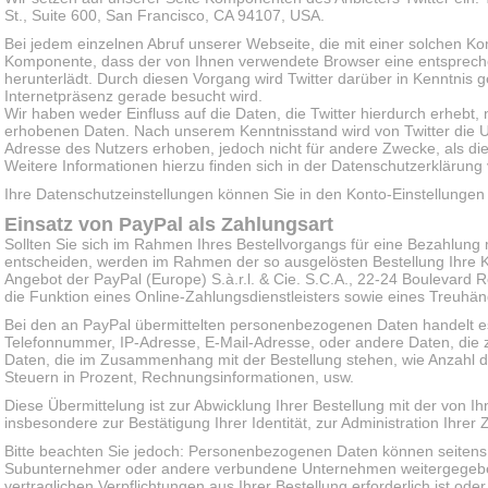
St., Suite 600, San Francisco, CA 94107, USA.
Bei jedem einzelnen Abruf unserer Webseite, die mit einer solchen Ko
Komponente, dass der von Ihnen verwendete Browser eine entsprech
herunterlädt. Durch diesen Vorgang wird Twitter darüber in Kenntnis g
Internetpräsenz gerade besucht wird.
Wir haben weder Einfluss auf die Daten, die Twitter hierdurch erhebt
erhobenen Daten. Nach unserem Kenntnisstand wird von Twitter die U
Adresse des Nutzers erhoben, jedoch nicht für andere Zwecke, als die
Weitere Informationen hierzu finden sich in der Datenschutzerklärung 
Ihre Datenschutzeinstellungen können Sie in den Konto-Einstellungen
Einsatz von PayPal als Zahlungsart
Sollten Sie sich im Rahmen Ihres Bestellvorgangs für eine Bezahlung
entscheiden, werden im Rahmen der so ausgelösten Bestellung Ihre Ko
Angebot der PayPal (Europe) S.à.r.l. & Cie. S.C.A., 22-24 Boulevar
die Funktion eines Online-Zahlungsdienstleisters sowie eines Treuhän
Bei den an PayPal übermittelten personenbezogenen Daten handelt 
Telefonnummer, IP-Adresse, E-Mail-Adresse, oder andere Daten, die zu
Daten, die im Zusammenhang mit der Bestellung stehen, wie Anzahl d
Steuern in Prozent, Rechnungsinformationen, usw.
Diese Übermittelung ist zur Abwicklung Ihrer Bestellung mit der von 
insbesondere zur Bestätigung Ihrer Identität, zur Administration Ihr
Bitte beachten Sie jedoch: Personenbezogenen Daten können seitens 
Subunternehmer oder andere verbundene Unternehmen weitergegeben 
vertraglichen Verpflichtungen aus Ihrer Bestellung erforderlich ist o