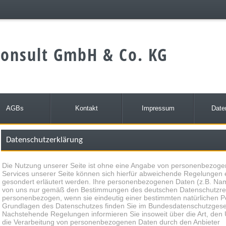
onsult GmbH & Co. KG
AGBs
Kontakt
Impressum
Date
Datenschutzerklärung
Die Nutzung unserer Seite ist ohne eine Angabe von personenbezogen
Services unserer Seite können sich hierfür abweichende Regelungen 
gesondert erläutert werden. Ihre personenbezogenen Daten (z.B. Name
von uns nur gemäß den Bestimmungen des deutschen Datenschutzrech
personenbezogen, wenn sie eindeutig einer bestimmten natürlichen P
Grundlagen des Datenschutzes finden Sie im Bundesdatenschutzges
Nachstehende Regelungen informieren Sie insoweit über die Art, de
die Verarbeitung von personenbezogenen Daten durch den Anbieter