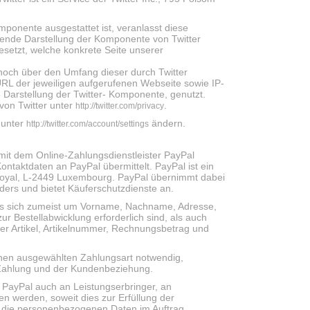
mponente ausgestattet ist, veranlasst diese
ende Darstellung der Komponente von Twitter
esetzt, welche konkrete Seite unserer
, noch über den Umfang dieser durch Twitter
RL der jeweiligen aufgerufenen Webseite sowie IP-
 Darstellung der Twitter- Komponente, genutzt.
von Twitter unter
.
http://twitter.com/privacy
 unter
ändern.
http://twitter.com/account/settings
 mit dem Online-Zahlungsdienstleister PayPal
ntaktdaten an PayPal übermittelt. PayPal ist ein
d Royal, L-2449 Luxembourg. PayPal übernimmt dabei
ders und bietet Käuferschutzdienste an.
es sich zumeist um Vorname, Nachname, Adresse,
r Bestellabwicklung erforderlich sind, als auch
er Artikel, Artikelnummer, Rechnungsbetrag und
Ihnen ausgewählten Zahlungsart notwendig,
er Zahlung und der Kundenbeziehung.
PayPal auch an Leistungserbringer, an
werden, soweit dies zur Erfüllung der
der die personenbezogenen Daten im Auftrag