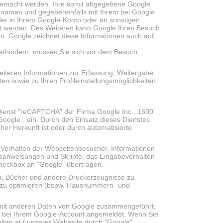
 gemacht werden. Ihre somit abgegebene Google
namen und gegebenenfalls mit Ihrem bei Google
der in Ihrem Google-Konto oder an sonstigen
det werden. Des Weiteren kann Google Ihren Besuch
n. Google zeichnet diese Informationen auch auf,
erhindern, müssen Sie sich vor dem Besuch
weiteren Informationen zur Erfassung, Weitergabe
n sowie zu Ihren Profileinstellungsmöglichkeiten
Dienst "reCAPTCHA" der Firma Google Inc., 1600
ogle", ein. Durch den Einsatz dieses Dienstes
r Herkunft ist oder durch automatisierte
 Verhalten der Webseitenbesucher, Informationen
gsanweisungen und Skripte, das Eingabeverhalten
eckbox an "Google" übertragen.
u, Bücher und andere Druckerzeugnisse zu
s zu optimieren (bspw. Hausnummern- und
 mit anderen Daten von Google zusammengeführt,
s bei Ihrem Google-Account angemeldet. Wenn Sie
alten auf unserer Webseite durch "Google"