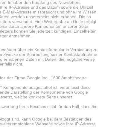
eren Inhaber den Empfang des Newsletters
r Ihre IP-Adresse und das Datum sowie die Uhrzeit
Ihre E-Mail-Adresse missbraucht und ohne Ihr Wissen
Daten werden unsererseits nicht erhoben. Die so
ters verwendet. Eine Weitergabe an Dritte erfolgt
rweise durch andere Komponenten unserer Seite
etters können Sie jederzeit kündigen. Einzelheiten
etter entnehmen.
l und/oder über ein Kontaktformular in Verbindung zu
um Zwecke der Bearbeitung seiner Kontaktaufnahme
r so erhobenen Daten mit Daten, die möglicherweise
falls nicht.
gle+ der Firma Google Inc., 1600 Amphitheatre
1"-Komponente ausgestattet ist, veranlasst diese
hende Darstellung der Komponente von Google
gesetzt, welche konkrete Seite unseres
wertung Ihres Besuchs nicht für den Fall, dass Sie
loggt sind, kann Google bei dem Bestätigen des
n weiterempfohlene Webseite sowie Ihre IP-Adresse