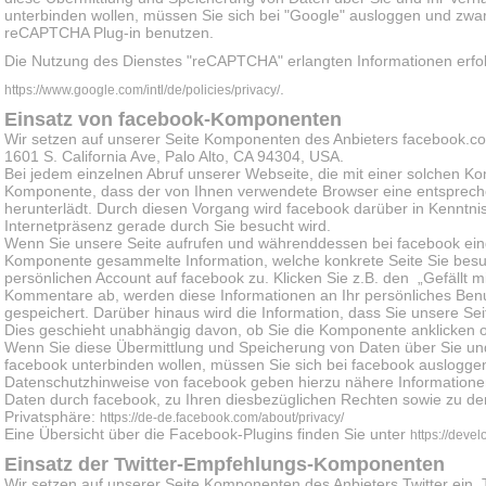
unterbinden wollen, müssen Sie sich bei "Google" ausloggen und zwa
reCAPTCHA Plug-in benutzen.
Die Nutzung des Dienstes "reCAPTCHA" erlangten Informationen er
.
https://www.google.com/intl/de/policies/privacy/
Einsatz von facebook-Komponenten
Wir setzen auf unserer Seite Komponenten des Anbieters facebook.com
1601 S. California Ave, Palo Alto, CA 94304, USA.
Bei jedem einzelnen Abruf unserer Webseite, die mit einer solchen Ko
Komponente, dass der von Ihnen verwendete Browser eine entsprec
herunterlädt. Durch diesen Vorgang wird facebook darüber in Kenntnis
Internetpräsenz gerade durch Sie besucht wird.
Wenn Sie unsere Seite aufrufen und währenddessen bei facebook eing
Komponente gesammelte Information, welche konkrete Seite Sie besu
persönlichen Account auf facebook zu. Klicken Sie z.B. den „Gefällt 
Kommentare ab, werden diese Informationen an Ihr persönliches Benut
gespeichert. Darüber hinaus wird die Information, dass Sie unsere S
Dies geschieht unabhängig davon, ob Sie die Komponente anklicken o
Wenn Sie diese Übermittlung und Speicherung von Daten über Sie und
facebook unterbinden wollen, müssen Sie sich bei facebook auslogge
Datenschutzhinweise von facebook geben hierzu nähere Information
Daten durch facebook, zu Ihren diesbezüglichen Rechten sowie zu de
Privatsphäre:
https://de-de.facebook.com/about/privacy/
Eine Übersicht über die Facebook-Plugins finden Sie unter
https://deve
Einsatz der Twitter-Empfehlungs-Komponenten
Wir setzen auf unserer Seite Komponenten des Anbieters Twitter ein. Tw