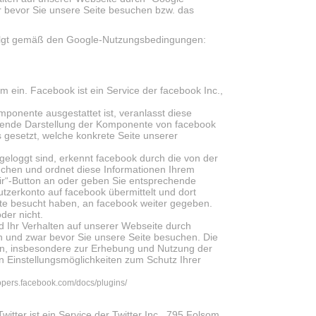
r bevor Sie unsere Seite besuchen bzw. das
folgt gemäß den Google-Nutzungsbedingungen:
 ein. Facebook ist ein Service der facebook Inc.,
mponente ausgestattet ist, veranlasst diese
hende Darstellung der Komponente von facebook
 gesetzt, welche konkrete Seite unserer
eloggt sind, erkennt facebook durch die von der
chen und ordnet diese Informationen Ihrem
mir“-Button an oder geben Sie entsprechende
zerkonto auf facebook übermittelt und dort
eite besucht haben, an facebook weiter gegeben.
der nicht.
 Ihr Verhalten auf unserer Webseite durch
n und zwar bevor Sie unsere Seite besuchen. Die
en, insbesondere zur Erhebung und Nutzung der
n Einstellungsmöglichkeiten zum Schutz Ihrer
lopers.facebook.com/docs/plugins/
itter ist ein Service der Twitter Inc., 795 Folsom