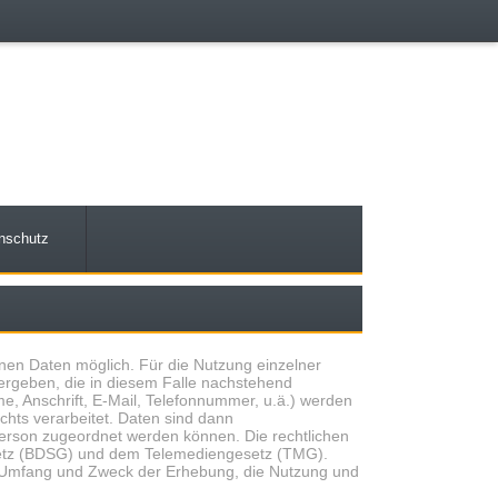
nschutz
en Daten möglich. Für die Nutzung einzelner
ergeben, die in diesem Falle nachstehend
, Anschrift, E-Mail, Telefonnummer, u.ä.) werden
ts verarbeitet. Daten sind dann
erson zugeordnet werden können. Die rechtlichen
etz (BDSG) und dem Telemediengesetz (TMG).
n Umfang und Zweck der Erhebung, die Nutzung und