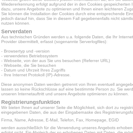
Wiedererkennung erfolgt aufgrund der in den Cookies gespeicherten I
dazu, unsere Angebote zu optimieren und Ihnen einen leichteren Zug
Sie können die Installation der Cookies durch eine entsprechende Eins
jedoch darauf hin, dass Sie in diesem Fall gegebenenfalls nicht sämtl
nutzen können.
Serverdaten
Aus technischen Gründen werden u.a. folgende Daten, die Ihr Intern
Provider übermittelt, erfasst (sogenannte Serverlogfiles):
- Browsertyp und -version
- verwendetes Betriebssystem
- Webseite, von der aus Sie uns besuchen (Referrer URL)
- Webseite, die Sie besuchen
- Datum und Uhrzeit Ihres Zugriffs
- Ihre Internet Protokoll (IP)-Adresse.
Diese anonymen Daten werden getrennt von Ihren eventuell angege
lassen so keine Rückschlüsse auf eine bestimmte Person zu. Sie wer
unseren Internetauftritt und unsere Angebote optimieren zu können.
Registrierungsfunktion
Wir bieten Ihnen auf unserer Seite die Möglichkeit, sich dort zu regist
eingegebenen Daten, die aus der Eingabemaske des Registrierungsform
Firma, Name, Adresse, E-Mail, Telefon, Fax, Homepage, EGID
werden ausschließlich für die Verwendung unseres Angebots erhoben
erfolgt nicht. Ein Abgleich der so erhobenen Daten mit Daten, die m