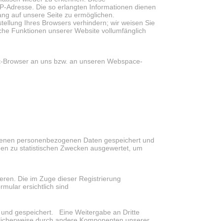
P-Adresse. Die so erlangten Informationen dienen
ang auf unsere Seite zu ermöglichen.
tellung Ihres Browsers verhindern; wir weisen Sie
iche Funktionen unserer Website vollumfänglich
et-Browser an uns bzw. an unseren Webspace-
benen personenbezogenen Daten gespeichert und
den zu statistischen Zwecken ausgewertet, um
rieren. Die im Zuge dieser Registrierung
ular ersichtlich sind
 und gespeichert. Eine Weitergabe an Dritte
öglicherweise durch andere Komponenten unserer