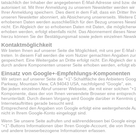
tatsächlich der Inhaber der angegebenen E-Mail-Adresse sind bzw. d
autorisiert ist. Mit Ihrer Anmeldung zu unserem Newsletter werden wi
Ihrer Anmeldung speichern. Dies dient in dem Fall, dass ein Dritter 
unseren Newsletter abonniert, als Absicherung unsererseits. Weitere 
erhobenen Daten werden ausschließlich für den Bezug unseres Newslet
nicht. Ein Abgleich der so erhobenen Daten mit Daten, die mögliche
erhoben werden, erfolgt ebenfalls nicht. Das Abonnement dieses Newsl
hierzu können Sie der Bestätigungsmail sowie jedem einzelnen Newsl
Kontaktmöglichkeit
Wir bieten Ihnen auf unserer Seite die Möglichkeit, mit uns per E-Mai
treten. In diesem Fall werden die vom Nutzer gemachten Angaben z
gespeichert. Eine Weitergabe an Dritte erfolgt nicht. Ein Abgleich de
durch andere Komponenten unserer Seite erhoben werden, erfolgt eben
Einsatz von Google+-Empfehlungs-Komponenten
Wir setzen auf unserer Seite die "+1"-Schaltfläche des Anbieters Goo
Parkway, Mountain View, CA 94043 USA, nachfolgend "Google", ein.
Bei jedem einzelnen Abruf unserer Webseite, die mit einer solchen "+
Komponente, dass der von Ihnen verwendete Browser eine entsprec
herunterlädt. Durch diesen Vorgang wird Google darüber in Kenntnis 
Internetauftrittes gerade besucht wird.
Entsprechend den Angaben von Google erfolgt eine weitergehende Aus
nicht in Ihrem Google-Konto eingeloggt sind.
Wenn Sie unsere Seite aufrufen und währenddessen bei Google einge
"+1"-Buttons Informationen über Ihren Google-Account, die von Ihne
und andere browserbezogene Informationen erfassen.