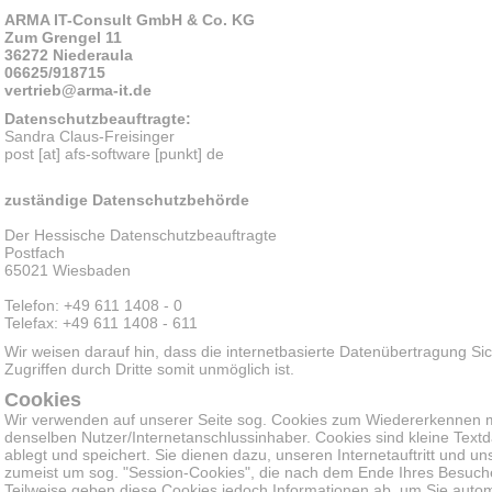
ARMA IT-Consult GmbH & Co. KG
Zum Grengel 11
36272 Niederaula
06625/918715
vertrieb
@arma-it.de
Datenschutzbeauftragte:
Sandra Claus-Freisinger
post [at] afs-software [punkt] de
zuständige Datenschutzbehörde
Der Hessische Datenschutzbeauftragte
Postfach
65021 Wiesbaden
Telefon: +49 611 1408 - 0
Telefax: +49 611 1408 - 611
Wir weisen darauf hin, dass die internetbasierte Datenübertragung Sic
Zugriffen durch Dritte somit unmöglich ist.
Cookies
Wir verwenden auf unserer Seite sog. Cookies zum Wiedererkennen 
denselben Nutzer/Internetanschlussinhaber. Cookies sind kleine Textd
ablegt und speichert. Sie dienen dazu, unseren Internetauftritt und u
zumeist um sog. "Session-Cookies", die nach dem Ende Ihres Besuch
Teilweise geben diese Cookies jedoch Informationen ab, um Sie auto