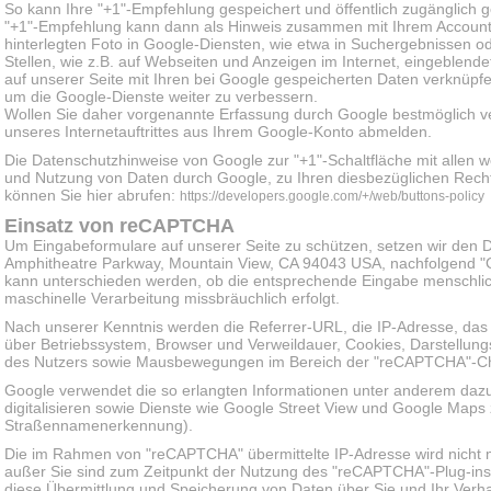
So kann Ihre "+1"-Empfehlung gespeichert und öffentlich zugänglich
"+1"-Empfehlung kann dann als Hinweis zusammen mit Ihrem Account
hinterlegten Foto in Google-Diensten, wie etwa in Suchergebnissen o
Stellen, wie z.B. auf Webseiten und Anzeigen im Internet, eingeblen
auf unserer Seite mit Ihren bei Google gespeicherten Daten verknüpfe
um die Google-Dienste weiter zu verbessern.
Wollen Sie daher vorgenannte Erfassung durch Google bestmöglich v
unseres Internetauftrittes aus Ihrem Google-Konto abmelden.
Die Datenschutzhinweise von Google zur "+1"-Schaltfläche mit allen 
und Nutzung von Daten durch Google, zu Ihren diesbezüglichen Rechte
können Sie hier abrufen:
https://developers.google.com/+/web/buttons-policy
Einsatz von reCAPTCHA
Um Eingabeformulare auf unserer Seite zu schützen, setzen wir den 
Amphitheatre Parkway, Mountain View, CA 94043 USA, nachfolgend "Go
kann unterschieden werden, ob die entsprechende Eingabe menschliche
maschinelle Verarbeitung missbräuchlich erfolgt.
Nach unserer Kenntnis werden die Referrer-URL, die IP-Adresse, das
über Betriebssystem, Browser und Verweildauer, Cookies, Darstellun
des Nutzers sowie Mausbewegungen im Bereich der "reCAPTCHA"-Ch
Google verwendet die so erlangten Informationen unter anderem daz
digitalisieren sowie Dienste wie Google Street View und Google Map
Straßennamenerkennung).
Die im Rahmen von "reCAPTCHA" übermittelte IP-Adresse wird nicht
außer Sie sind zum Zeitpunkt der Nutzung des "reCAPTCHA"-Plug-in
diese Übermittlung und Speicherung von Daten über Sie und Ihr Verh