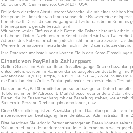
St., Suite 600, San Francisco, CA 94107, USA.
Bei jedem einzelnen Abruf unserer Webseite, die mit einer solchen Ko
Komponente, dass der von Ihnen verwendete Browser eine entsprech
herunterlädt. Durch diesen Vorgang wird Twitter darüber in Kenntnis g
Internetpräsenz gerade besucht wird.
Wir haben weder Einfluss auf die Daten, die Twitter hierdurch erhebt
erhobenen Daten. Nach unserem Kenntnisstand wird von Twitter die U
Adresse des Nutzers erhoben, jedoch nicht für andere Zwecke, als die
Weitere Informationen hierzu finden sich in der Datenschutzerklärung 
Ihre Datenschutzeinstellungen können Sie in den Konto-Einstellungen
Einsatz von PayPal als Zahlungsart
Sollten Sie sich im Rahmen Ihres Bestellvorgangs für eine Bezahlung
entscheiden, werden im Rahmen der so ausgelösten Bestellung Ihre Ko
Angebot der PayPal (Europe) S.à.r.l. & Cie. S.C.A., 22-24 Boulevar
die Funktion eines Online-Zahlungsdienstleisters sowie eines Treuhän
Bei den an PayPal übermittelten personenbezogenen Daten handelt 
Telefonnummer, IP-Adresse, E-Mail-Adresse, oder andere Daten, die zu
Daten, die im Zusammenhang mit der Bestellung stehen, wie Anzahl d
Steuern in Prozent, Rechnungsinformationen, usw.
Diese Übermittelung ist zur Abwicklung Ihrer Bestellung mit der von 
insbesondere zur Bestätigung Ihrer Identität, zur Administration Ihr
Bitte beachten Sie jedoch: Personenbezogenen Daten können seitens 
Subunternehmer oder andere verbundene Unternehmen weitergegeben 
vertraglichen Verpflichtungen aus Ihrer Bestellung erforderlich ist o