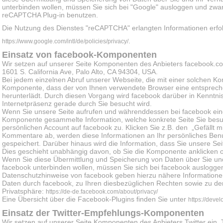
unterbinden wollen, müssen Sie sich bei "Google" ausloggen und zwa
reCAPTCHA Plug-in benutzen.
Die Nutzung des Dienstes "reCAPTCHA" erlangten Informationen er
.
https://www.google.com/intl/de/policies/privacy/
Einsatz von facebook-Komponenten
Wir setzen auf unserer Seite Komponenten des Anbieters facebook.com
1601 S. California Ave, Palo Alto, CA 94304, USA.
Bei jedem einzelnen Abruf unserer Webseite, die mit einer solchen Ko
Komponente, dass der von Ihnen verwendete Browser eine entsprec
herunterlädt. Durch diesen Vorgang wird facebook darüber in Kenntnis
Internetpräsenz gerade durch Sie besucht wird.
Wenn Sie unsere Seite aufrufen und währenddessen bei facebook eing
Komponente gesammelte Information, welche konkrete Seite Sie besu
persönlichen Account auf facebook zu. Klicken Sie z.B. den „Gefällt 
Kommentare ab, werden diese Informationen an Ihr persönliches Benut
gespeichert. Darüber hinaus wird die Information, dass Sie unsere S
Dies geschieht unabhängig davon, ob Sie die Komponente anklicken o
Wenn Sie diese Übermittlung und Speicherung von Daten über Sie und
facebook unterbinden wollen, müssen Sie sich bei facebook auslogge
Datenschutzhinweise von facebook geben hierzu nähere Information
Daten durch facebook, zu Ihren diesbezüglichen Rechten sowie zu de
Privatsphäre:
https://de-de.facebook.com/about/privacy/
Eine Übersicht über die Facebook-Plugins finden Sie unter
https://deve
Einsatz der Twitter-Empfehlungs-Komponenten
Wir setzen auf unserer Seite Komponenten des Anbieters Twitter ein. Tw