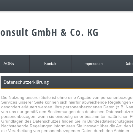
onsult GmbH & Co. KG
AGBs
Kontakt
Impressum
Date
Datenschutzerklärung
Die Nutzung unserer Seite ist ohne eine Angabe von personenbezogen
Services unserer Seite können sich hierfür abweichende Regelungen 
gesondert erläutert werden. Ihre personenbezogenen Daten (z.B. Name
von uns nur gemäß den Bestimmungen des deutschen Datenschutzrech
personenbezogen, wenn sie eindeutig einer bestimmten natürlichen P
Grundlagen des Datenschutzes finden Sie im Bundesdatenschutzges
Nachstehende Regelungen informieren Sie insoweit über die Art, de
die Verarbeitung von personenbezogenen Daten durch den Anbieter