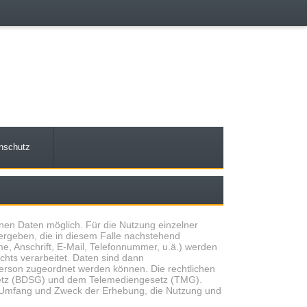
nschutz
en Daten möglich. Für die Nutzung einzelner
ergeben, die in diesem Falle nachstehend
, Anschrift, E-Mail, Telefonnummer, u.ä.) werden
ts verarbeitet. Daten sind dann
erson zugeordnet werden können. Die rechtlichen
etz (BDSG) und dem Telemediengesetz (TMG).
n Umfang und Zweck der Erhebung, die Nutzung und