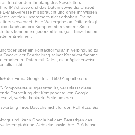
eren Inhaber den Empfang des Newsletters
r Ihre IP-Adresse und das Datum sowie die Uhrzeit
Ihre E-Mail-Adresse missbraucht und ohne Ihr Wissen
Daten werden unsererseits nicht erhoben. Die so
ters verwendet. Eine Weitergabe an Dritte erfolgt
rweise durch andere Komponenten unserer Seite
etters können Sie jederzeit kündigen. Einzelheiten
etter entnehmen.
l und/oder über ein Kontaktformular in Verbindung zu
um Zwecke der Bearbeitung seiner Kontaktaufnahme
r so erhobenen Daten mit Daten, die möglicherweise
falls nicht.
gle+ der Firma Google Inc., 1600 Amphitheatre
1"-Komponente ausgestattet ist, veranlasst diese
hende Darstellung der Komponente von Google
gesetzt, welche konkrete Seite unseres
wertung Ihres Besuchs nicht für den Fall, dass Sie
loggt sind, kann Google bei dem Bestätigen des
n weiterempfohlene Webseite sowie Ihre IP-Adresse