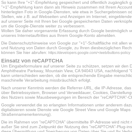
So kann Ihre "+1"-Empfehlung gespeichert und öffentlich zugänglich
"+1"-Empfehlung kann dann als Hinweis zusammen mit Ihrem Account
hinterlegten Foto in Google-Diensten, wie etwa in Suchergebnissen o
Stellen, wie z.B. auf Webseiten und Anzeigen im Internet, eingeblen
auf unserer Seite mit Ihren bei Google gespeicherten Daten verknüpfe
um die Google-Dienste weiter zu verbessern.
Wollen Sie daher vorgenannte Erfassung durch Google bestmöglich v
unseres Internetauftrittes aus Ihrem Google-Konto abmelden.
Die Datenschutzhinweise von Google zur "+1"-Schaltfläche mit allen 
und Nutzung von Daten durch Google, zu Ihren diesbezüglichen Rechte
können Sie hier abrufen:
https://developers.google.com/+/web/buttons-policy
Einsatz von reCAPTCHA
Um Eingabeformulare auf unserer Seite zu schützen, setzen wir den 
Amphitheatre Parkway, Mountain View, CA 94043 USA, nachfolgend "Go
kann unterschieden werden, ob die entsprechende Eingabe menschliche
maschinelle Verarbeitung missbräuchlich erfolgt.
Nach unserer Kenntnis werden die Referrer-URL, die IP-Adresse, das
über Betriebssystem, Browser und Verweildauer, Cookies, Darstellun
des Nutzers sowie Mausbewegungen im Bereich der "reCAPTCHA"-Ch
Google verwendet die so erlangten Informationen unter anderem daz
digitalisieren sowie Dienste wie Google Street View und Google Map
Straßennamenerkennung).
Die im Rahmen von "reCAPTCHA" übermittelte IP-Adresse wird nicht
außer Sie sind zum Zeitpunkt der Nutzung des "reCAPTCHA"-Plug-in
diese Übermittlung und Speicherung von Daten über Sie und Ihr Verh