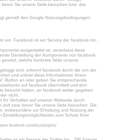
r bevor Sie unsere Seite besuchen bzw. das
folgt gemäß den Google-Nutzungsbedingungen:
 ein. Facebook ist ein Service der facebook Inc.,
mponente ausgestattet ist, veranlasst diese
hende Darstellung der Komponente von facebook
 gesetzt, welche konkrete Seite unserer
eloggt sind, erkennt facebook durch die von der
chen und ordnet diese Informationen Ihrem
mir“-Button an oder geben Sie entsprechende
zerkonto auf facebook übermittelt und dort
eite besucht haben, an facebook weiter gegeben.
der nicht.
 Ihr Verhalten auf unserer Webseite durch
n und zwar bevor Sie unsere Seite besuchen. Die
en, insbesondere zur Erhebung und Nutzung der
n Einstellungsmöglichkeiten zum Schutz Ihrer
lopers.facebook.com/docs/plugins/
itter ist ein Service der Twitter Inc., 795 Folsom