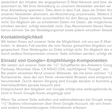
tatsächlich der Inhaber der angegebenen E-Mail-Adresse sind bzw. d
autorisiert ist. Mit Ihrer Anmeldung zu unserem Newsletter werden wi
Ihrer Anmeldung speichern. Dies dient in dem Fall, dass ein Dritter 
unseren Newsletter abonniert, als Absicherung unsererseits. Weitere 
erhobenen Daten werden ausschließlich für den Bezug unseres Newslet
nicht. Ein Abgleich der so erhobenen Daten mit Daten, die mögliche
erhoben werden, erfolgt ebenfalls nicht. Das Abonnement dieses Newsl
hierzu können Sie der Bestätigungsmail sowie jedem einzelnen Newsl
Kontaktmöglichkeit
Wir bieten Ihnen auf unserer Seite die Möglichkeit, mit uns per E-Mai
treten. In diesem Fall werden die vom Nutzer gemachten Angaben z
gespeichert. Eine Weitergabe an Dritte erfolgt nicht. Ein Abgleich de
durch andere Komponenten unserer Seite erhoben werden, erfolgt eben
Einsatz von Google+-Empfehlungs-Komponenten
Wir setzen auf unserer Seite die "+1"-Schaltfläche des Anbieters Goo
Parkway, Mountain View, CA 94043 USA, nachfolgend "Google", ein.
Bei jedem einzelnen Abruf unserer Webseite, die mit einer solchen "+
Komponente, dass der von Ihnen verwendete Browser eine entsprec
herunterlädt. Durch diesen Vorgang wird Google darüber in Kenntnis 
Internetauftrittes gerade besucht wird.
Entsprechend den Angaben von Google erfolgt eine weitergehende Aus
nicht in Ihrem Google-Konto eingeloggt sind.
Wenn Sie unsere Seite aufrufen und währenddessen bei Google einge
"+1"-Buttons Informationen über Ihren Google-Account, die von Ihne
und andere browserbezogene Informationen erfassen.