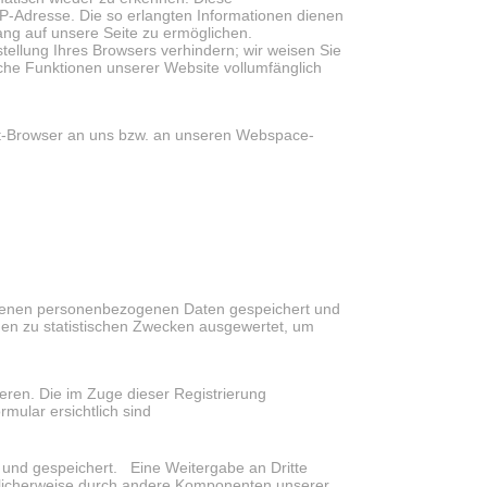
P-Adresse. Die so erlangten Informationen dienen
ang auf unsere Seite zu ermöglichen.
tellung Ihres Browsers verhindern; wir weisen Sie
iche Funktionen unserer Website vollumfänglich
et-Browser an uns bzw. an unseren Webspace-
benen personenbezogenen Daten gespeichert und
den zu statistischen Zwecken ausgewertet, um
rieren. Die im Zuge dieser Registrierung
ular ersichtlich sind
 und gespeichert. Eine Weitergabe an Dritte
öglicherweise durch andere Komponenten unserer