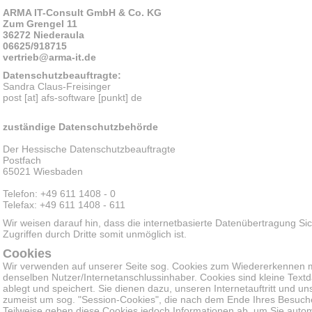
ARMA IT-Consult GmbH & Co. KG
Zum Grengel 11
36272 Niederaula
06625/918715
vertrieb
@arma-it.de
Datenschutzbeauftragte:
Sandra Claus-Freisinger
post [at] afs-software [punkt] de
zuständige Datenschutzbehörde
Der Hessische Datenschutzbeauftragte
Postfach
65021 Wiesbaden
Telefon: +49 611 1408 - 0
Telefax: +49 611 1408 - 611
Wir weisen darauf hin, dass die internetbasierte Datenübertragung Sic
Zugriffen durch Dritte somit unmöglich ist.
Cookies
Wir verwenden auf unserer Seite sog. Cookies zum Wiedererkennen 
denselben Nutzer/Internetanschlussinhaber. Cookies sind kleine Textd
ablegt und speichert. Sie dienen dazu, unseren Internetauftritt und u
zumeist um sog. "Session-Cookies", die nach dem Ende Ihres Besuch
Teilweise geben diese Cookies jedoch Informationen ab, um Sie auto