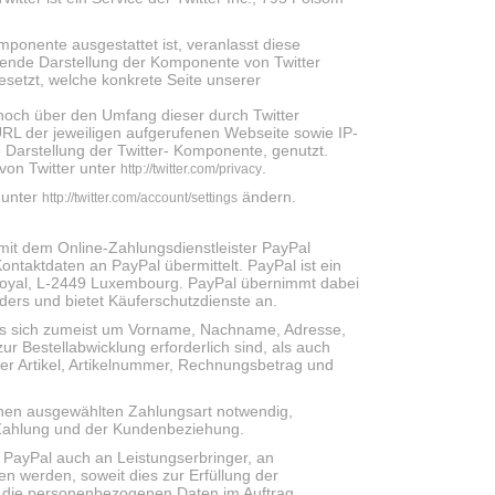
mponente ausgestattet ist, veranlasst diese
ende Darstellung der Komponente von Twitter
esetzt, welche konkrete Seite unserer
, noch über den Umfang dieser durch Twitter
RL der jeweiligen aufgerufenen Webseite sowie IP-
 Darstellung der Twitter- Komponente, genutzt.
von Twitter unter
.
http://twitter.com/privacy
 unter
ändern.
http://twitter.com/account/settings
 mit dem Online-Zahlungsdienstleister PayPal
ntaktdaten an PayPal übermittelt. PayPal ist ein
d Royal, L-2449 Luxembourg. PayPal übernimmt dabei
ders und bietet Käuferschutzdienste an.
es sich zumeist um Vorname, Nachname, Adresse,
r Bestellabwicklung erforderlich sind, als auch
er Artikel, Artikelnummer, Rechnungsbetrag und
Ihnen ausgewählten Zahlungsart notwendig,
er Zahlung und der Kundenbeziehung.
PayPal auch an Leistungserbringer, an
werden, soweit dies zur Erfüllung der
der die personenbezogenen Daten im Auftrag