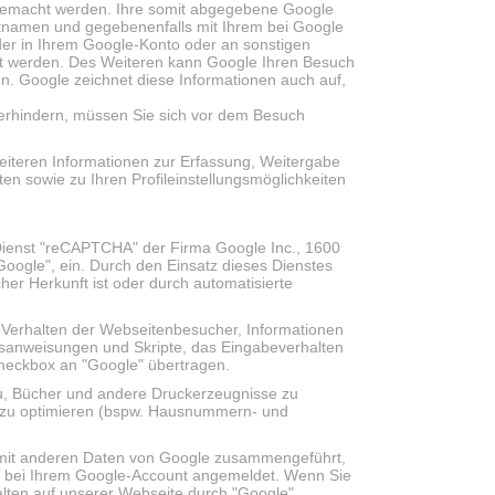
 gemacht werden. Ihre somit abgegebene Google
namen und gegebenenfalls mit Ihrem bei Google
der in Ihrem Google-Konto oder an sonstigen
det werden. Des Weiteren kann Google Ihren Besuch
n. Google zeichnet diese Informationen auch auf,
erhindern, müssen Sie sich vor dem Besuch
weiteren Informationen zur Erfassung, Weitergabe
n sowie zu Ihren Profileinstellungsmöglichkeiten
Dienst "reCAPTCHA" der Firma Google Inc., 1600
ogle", ein. Durch den Einsatz dieses Dienstes
r Herkunft ist oder durch automatisierte
 Verhalten der Webseitenbesucher, Informationen
gsanweisungen und Skripte, das Eingabeverhalten
eckbox an "Google" übertragen.
u, Bücher und andere Druckerzeugnisse zu
s zu optimieren (bspw. Hausnummern- und
 mit anderen Daten von Google zusammengeführt,
s bei Ihrem Google-Account angemeldet. Wenn Sie
alten auf unserer Webseite durch "Google"