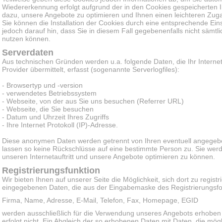
Wiedererkennung erfolgt aufgrund der in den Cookies gespeicherten I
dazu, unsere Angebote zu optimieren und Ihnen einen leichteren Zug
Sie können die Installation der Cookies durch eine entsprechende Eins
jedoch darauf hin, dass Sie in diesem Fall gegebenenfalls nicht sämtl
nutzen können.
Serverdaten
Aus technischen Gründen werden u.a. folgende Daten, die Ihr Intern
Provider übermittelt, erfasst (sogenannte Serverlogfiles):
- Browsertyp und -version
- verwendetes Betriebssystem
- Webseite, von der aus Sie uns besuchen (Referrer URL)
- Webseite, die Sie besuchen
- Datum und Uhrzeit Ihres Zugriffs
- Ihre Internet Protokoll (IP)-Adresse.
Diese anonymen Daten werden getrennt von Ihren eventuell angege
lassen so keine Rückschlüsse auf eine bestimmte Person zu. Sie wer
unseren Internetauftritt und unsere Angebote optimieren zu können.
Registrierungsfunktion
Wir bieten Ihnen auf unserer Seite die Möglichkeit, sich dort zu regist
eingegebenen Daten, die aus der Eingabemaske des Registrierungsform
Firma, Name, Adresse, E-Mail, Telefon, Fax, Homepage, EGID
werden ausschließlich für die Verwendung unseres Angebots erhoben
erfolgt nicht. Ein Abgleich der so erhobenen Daten mit Daten, die m