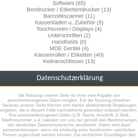
Software (65)
Bondrucker / Etikettendrucker (13)
Barcodescanner (11)
Kassenladen u. Zubehör (5)
Touchscreen / Displays (4)
Unterschriften (2)
Handhelds (0)
MDE Geräte (4)
Kassenrollen / Etiketten (40)
Kellnerschlösser (13)
Datenschutzerklärung
Die Nutzung unserer Seite ist ohne eine Angabe von
personenbezogenen Daten möglich. Für die Nutzung einzelner
Services unserer Seite können sich hierfür abweichende Regelungen
ergeben, die in diesem Falle nachstehend gesondert erläutert werden.
Ihre personenbezogenen Daten (z.B. Name, Anschrift, E-Mail,
Telefonnummer, u.ä.) werden von uns nur gemäß den Bestimmungen
des deutschen Datenschutzrechts verarbeitet. Daten sind dann
personenbezogen, wenn sie eindeutig einer bestimmten natürlichen
Person zugeordnet werden können. Die rechtlichen Grundlagen des