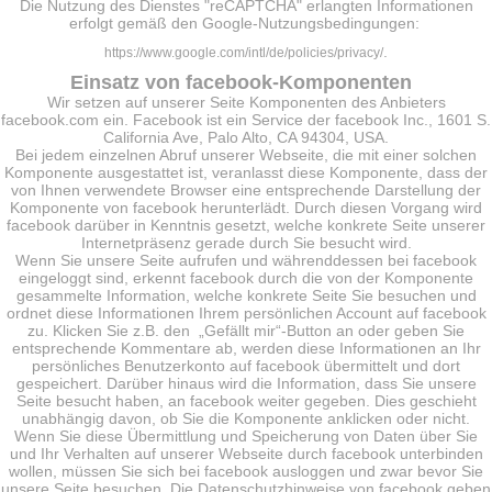
Die Nutzung des Dienstes "reCAPTCHA" erlangten Informationen
erfolgt gemäß den Google-Nutzungsbedingungen:
.
https://www.google.com/intl/de/policies/privacy/
Einsatz von facebook-Komponenten
Wir setzen auf unserer Seite Komponenten des Anbieters
facebook.com ein. Facebook ist ein Service der facebook Inc., 1601 S.
California Ave, Palo Alto, CA 94304, USA.
Bei jedem einzelnen Abruf unserer Webseite, die mit einer solchen
Komponente ausgestattet ist, veranlasst diese Komponente, dass der
von Ihnen verwendete Browser eine entsprechende Darstellung der
Komponente von facebook herunterlädt. Durch diesen Vorgang wird
facebook darüber in Kenntnis gesetzt, welche konkrete Seite unserer
Internetpräsenz gerade durch Sie besucht wird.
Wenn Sie unsere Seite aufrufen und währenddessen bei facebook
eingeloggt sind, erkennt facebook durch die von der Komponente
gesammelte Information, welche konkrete Seite Sie besuchen und
ordnet diese Informationen Ihrem persönlichen Account auf facebook
zu. Klicken Sie z.B. den „Gefällt mir“-Button an oder geben Sie
entsprechende Kommentare ab, werden diese Informationen an Ihr
persönliches Benutzerkonto auf facebook übermittelt und dort
gespeichert. Darüber hinaus wird die Information, dass Sie unsere
Seite besucht haben, an facebook weiter gegeben. Dies geschieht
unabhängig davon, ob Sie die Komponente anklicken oder nicht.
Wenn Sie diese Übermittlung und Speicherung von Daten über Sie
und Ihr Verhalten auf unserer Webseite durch facebook unterbinden
wollen, müssen Sie sich bei facebook ausloggen und zwar bevor Sie
unsere Seite besuchen. Die Datenschutzhinweise von facebook geben