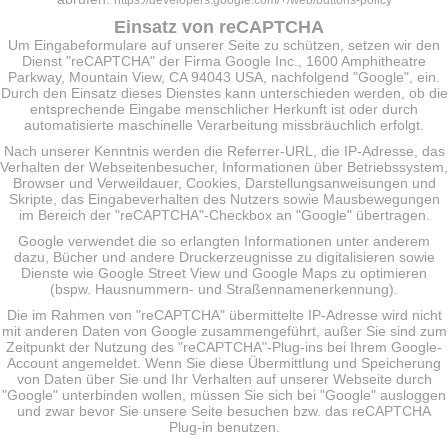
https://developers.google.com/+/web/buttons-policy
Einsatz von reCAPTCHA
Um Eingabeformulare auf unserer Seite zu schützen, setzen wir den
Dienst "reCAPTCHA" der Firma Google Inc., 1600 Amphitheatre
Parkway, Mountain View, CA 94043 USA, nachfolgend "Google", ein.
Durch den Einsatz dieses Dienstes kann unterschieden werden, ob die
entsprechende Eingabe menschlicher Herkunft ist oder durch
automatisierte maschinelle Verarbeitung missbräuchlich erfolgt.
Nach unserer Kenntnis werden die Referrer-URL, die IP-Adresse, das
Verhalten der Webseitenbesucher, Informationen über Betriebssystem,
Browser und Verweildauer, Cookies, Darstellungsanweisungen und
Skripte, das Eingabeverhalten des Nutzers sowie Mausbewegungen
im Bereich der "reCAPTCHA"-Checkbox an "Google" übertragen.
Google verwendet die so erlangten Informationen unter anderem
dazu, Bücher und andere Druckerzeugnisse zu digitalisieren sowie
Dienste wie Google Street View und Google Maps zu optimieren
(bspw. Hausnummern- und Straßennamenerkennung).
Die im Rahmen von "reCAPTCHA" übermittelte IP-Adresse wird nicht
mit anderen Daten von Google zusammengeführt, außer Sie sind zum
Zeitpunkt der Nutzung des "reCAPTCHA"-Plug-ins bei Ihrem Google-
Account angemeldet. Wenn Sie diese Übermittlung und Speicherung
von Daten über Sie und Ihr Verhalten auf unserer Webseite durch
"Google" unterbinden wollen, müssen Sie sich bei "Google" ausloggen
und zwar bevor Sie unsere Seite besuchen bzw. das reCAPTCHA
Plug-in benutzen.