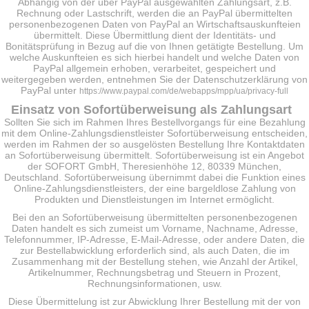
Abhängig von der über PayPal ausgewählten Zahlungsart, z.B.
Rechnung oder Lastschrift, werden die an PayPal übermittelten
personenbezogenen Daten von PayPal an Wirtschaftsauskunfteien
übermittelt. Diese Übermittlung dient der Identitäts- und
Bonitätsprüfung in Bezug auf die von Ihnen getätigte Bestellung. Um
welche Auskunfteien es sich hierbei handelt und welche Daten von
PayPal allgemein erhoben, verarbeitet, gespeichert und
weitergegeben werden, entnehmen Sie der Datenschutzerklärung von
PayPal unter
https://www.paypal.com/de/webapps/mpp/ua/privacy-full
Einsatz von Sofortüberweisung als Zahlungsart
Sollten Sie sich im Rahmen Ihres Bestellvorgangs für eine Bezahlung
mit dem Online-Zahlungsdienstleister Sofortüberweisung entscheiden,
werden im Rahmen der so ausgelösten Bestellung Ihre Kontaktdaten
an Sofortüberweisung übermittelt. Sofortüberweisung ist ein Angebot
der SOFORT GmbH, Theresienhöhe 12, 80339 München,
Deutschland. Sofortüberweisung übernimmt dabei die Funktion eines
Online-Zahlungsdienstleisters, der eine bargeldlose Zahlung von
Produkten und Dienstleistungen im Internet ermöglicht.
Bei den an Sofortüberweisung übermittelten personenbezogenen
Daten handelt es sich zumeist um Vorname, Nachname, Adresse,
Telefonnummer, IP-Adresse, E-Mail-Adresse, oder andere Daten, die
zur Bestellabwicklung erforderlich sind, als auch Daten, die im
Zusammenhang mit der Bestellung stehen, wie Anzahl der Artikel,
Artikelnummer, Rechnungsbetrag und Steuern in Prozent,
Rechnungsinformationen, usw.
Diese Übermittelung ist zur Abwicklung Ihrer Bestellung mit der von