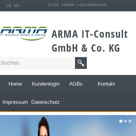
;
€ 0.00 0 Artikel
» Zum Warenkorb
DE
EN
ARMA IT-Consult
GmbH & Co. KG
Home
Kundenlogin
AGBs
Kontakt
Impressum
Datenschutz