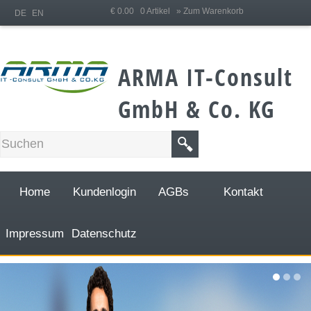
;
€ 0.00 0 Artikel
» Zum Warenkorb
DE
EN
ARMA IT-Consult
GmbH & Co. KG
Home
Kundenlogin
AGBs
Kontakt
Impressum
Datenschutz