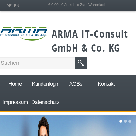
;
€ 0.00 0 Artikel
» Zum Warenkorb
DE
EN
ARMA IT-Consult
GmbH & Co. KG
Home
Kundenlogin
AGBs
Kontakt
Impressum
Datenschutz