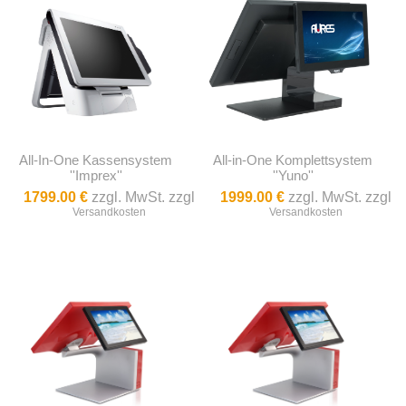
All-In-One Kassensystem
All-in-One Komplettsystem
''Imprex''
''Yuno''
1799.00 €
zzgl. MwSt. zzgl
1999.00 €
zzgl. MwSt. zzgl
Versandkosten
Versandkosten