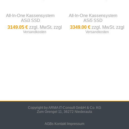
All-In-One Kassensystem
All-In-One Kassensystem
ASi3 SSD
ASi5 SSD
3149.05 €
zzgl. MwSt. zzgl
3349.00 €
zzgl. MwSt. zzgl
Versandkosten
Versandkosten
Copyright by ARMA IT-Consult GmbH & Co. KG
Zum Grengel 11, 36272 Niederaula
AGBs
Kontakt
Impressum