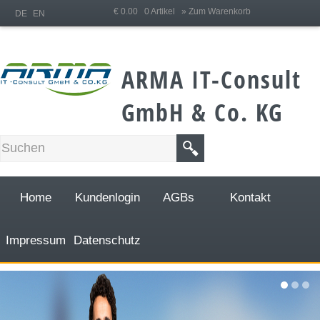
;
€ 0.00 0 Artikel
» Zum Warenkorb
DE
EN
ARMA IT-Consult
GmbH & Co. KG
Home
Kundenlogin
AGBs
Kontakt
Impressum
Datenschutz