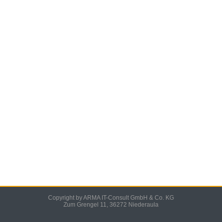
Copyright by ARMA IT-Consult GmbH & Co. KG
Zum Grengel 11, 36272 Niederaula