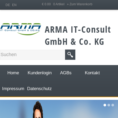
;
€ 0.00 0 Artikel
» Zum Warenkorb
DE
EN
ARMA IT-Consult
GmbH & Co. KG
Home
Kundenlogin
AGBs
Kontakt
Impressum
Datenschutz