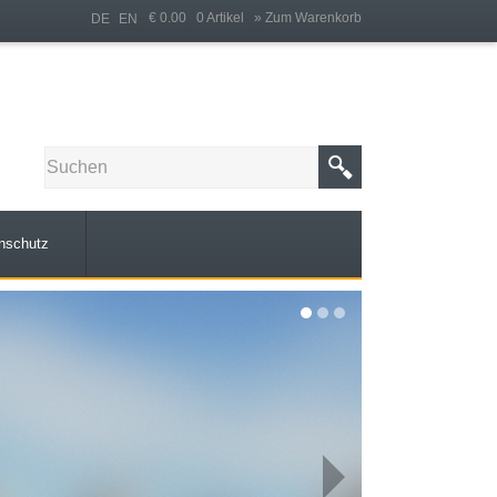
€ 0.00 0 Artikel
» Zum Warenkorb
DE
EN
nschutz