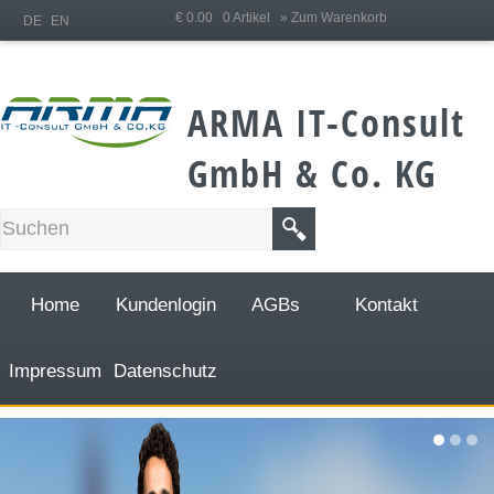
;
€ 0.00 0 Artikel
» Zum Warenkorb
DE
EN
ARMA IT-Consult
GmbH & Co. KG
Home
Kundenlogin
AGBs
Kontakt
Impressum
Datenschutz