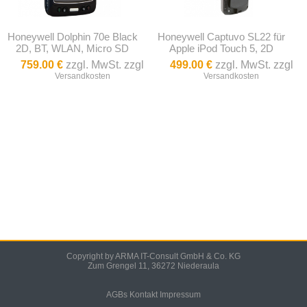
Honeywell Dolphin 70e Black
Honeywell Captuvo SL22 für
2D, BT, WLAN, Micro SD
Apple iPod Touch 5, 2D
759.00 €
zzgl. MwSt. zzgl
499.00 €
zzgl. MwSt. zzgl
Versandkosten
Versandkosten
Copyright by ARMA IT-Consult GmbH & Co. KG
Zum Grengel 11, 36272 Niederaula
AGBs
Kontakt
Impressum