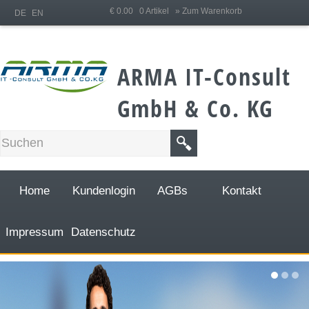
;
€ 0.00 0 Artikel
» Zum Warenkorb
DE
EN
ARMA IT-Consult
GmbH & Co. KG
Home
Kundenlogin
AGBs
Kontakt
Impressum
Datenschutz