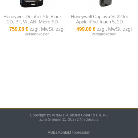
Honeywell Dolphin 70e Black
Honeywell Captuvo SL22 für
2D, BT, WLAN, Micro SD
Apple iPod Touch 5, 2D
759.00 €
zzgl. MwSt. zzgl
499.00 €
zzgl. MwSt. zzgl
Versandkosten
Versandkosten
Copyright by ARMA IT-Consult GmbH & Co. KG
Zum Grengel 11, 36272 Niederaula
AGBs
Kontakt
Impressum