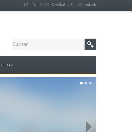
€ 0.00 0 Artikel
» Zum Warenkorb
DE
EN
nschutz