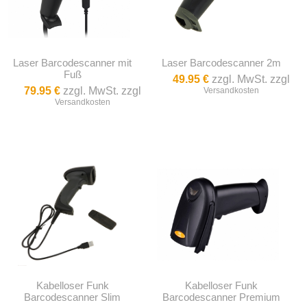
Laser Barcodescanner mit
Laser Barcodescanner 2m
Fuß
49.95 €
zzgl. MwSt. zzgl
79.95 €
zzgl. MwSt. zzgl
Versandkosten
Versandkosten
Kabelloser Funk
Kabelloser Funk
Barcodescanner Slim
Barcodescanner Premium