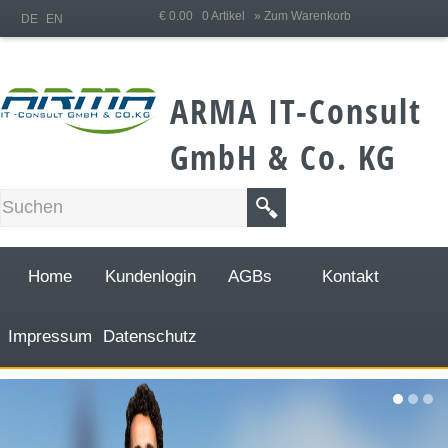
;
€ 0.00 0 Artikel
» Zum Warenkorb
DE
EN
ARMA IT-Consult
GmbH & Co. KG
Home
Kundenlogin
AGBs
Kontakt
Impressum
Datenschutz