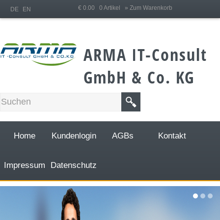
;
€ 0.00 0 Artikel
» Zum Warenkorb
DE
EN
ARMA IT-Consult
GmbH & Co. KG
Home
Kundenlogin
AGBs
Kontakt
Impressum
Datenschutz