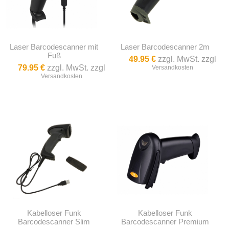
Laser Barcodescanner mit
Laser Barcodescanner 2m
Fuß
49.95 €
zzgl. MwSt. zzgl
79.95 €
zzgl. MwSt. zzgl
Versandkosten
Versandkosten
Kabelloser Funk
Kabelloser Funk
Barcodescanner Slim
Barcodescanner Premium