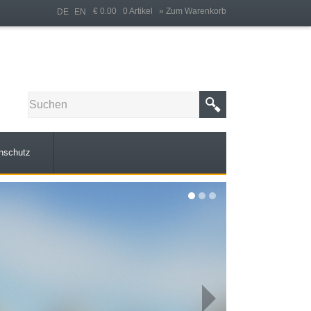
€ 0.00 0 Artikel
» Zum Warenkorb
DE
EN
nschutz