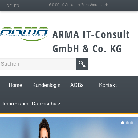
;
€ 0.00 0 Artikel
» Zum Warenkorb
DE
EN
ARMA IT-Consult
GmbH & Co. KG
Home
Kundenlogin
AGBs
Kontakt
Impressum
Datenschutz