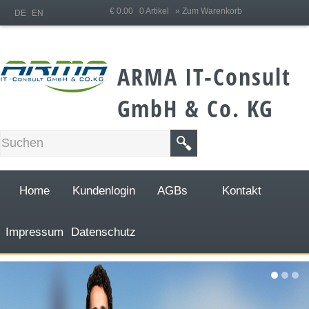
;
€ 0.00 0 Artikel
» Zum Warenkorb
DE
EN
ARMA IT-Consult
GmbH & Co. KG
Home
Kundenlogin
AGBs
Kontakt
Impressum
Datenschutz