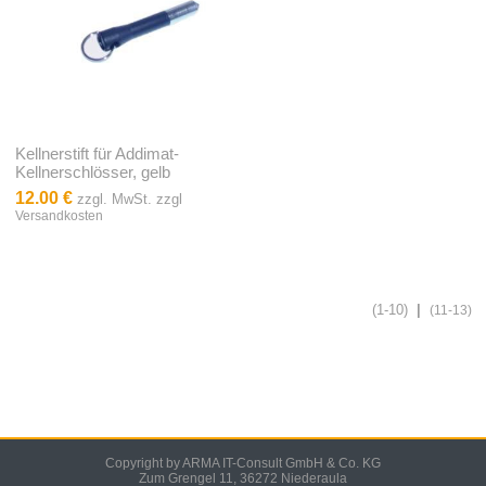
Kellnerstift für Addimat-
Kellnerschlösser, gelb
12.00 €
zzgl. MwSt. zzgl
Versandkosten
(1-10)
|
(11-13)
Copyright by ARMA IT-Consult GmbH & Co. KG
Zum Grengel 11, 36272 Niederaula