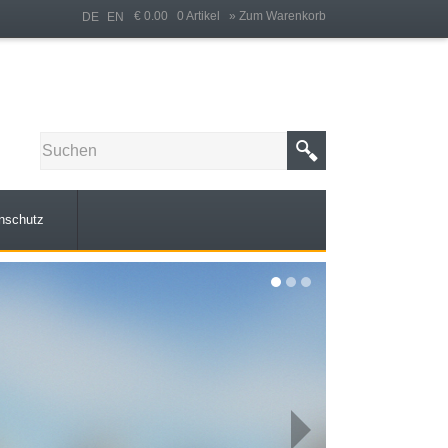
€ 0.00 0 Artikel
» Zum Warenkorb
DE
EN
nschutz