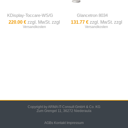
KDisplay-Toccare-WS/G
Glancetron 8034
220.00 €
zzgl. MwSt. zzgl
131.77 €
zzgl. MwSt. zzgl
Versandkosten
Versandkosten
Copyright by ARMA IT-Consult GmbH & Co. KG
Zum Grengel 11, 36272 Niederaula
AGBs
Kontakt
Impressum