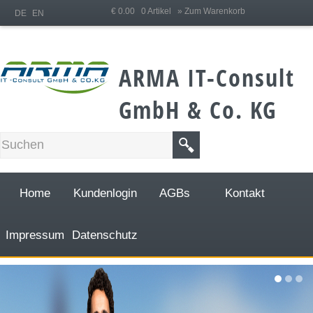
;
€ 0.00 0 Artikel
» Zum Warenkorb
DE
EN
ARMA IT-Consult
GmbH & Co. KG
Home
Kundenlogin
AGBs
Kontakt
Impressum
Datenschutz