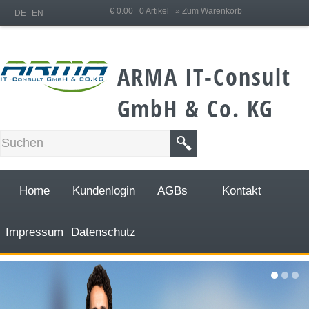
;
€ 0.00 0 Artikel
» Zum Warenkorb
DE
EN
ARMA IT-Consult
GmbH & Co. KG
Home
Kundenlogin
AGBs
Kontakt
Impressum
Datenschutz