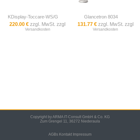
KDisplay-Toccare-WS/G
Glancetron 8034
220.00 €
zzgl. MwSt. zzgl
131.77 €
zzgl. MwSt. zzgl
Versandkosten
Versandkosten
Copyright by ARMA IT-Consult GmbH & Co. KG
Zum Grengel 11, 36272 Niederaula
AGBs
Kontakt
Impressum