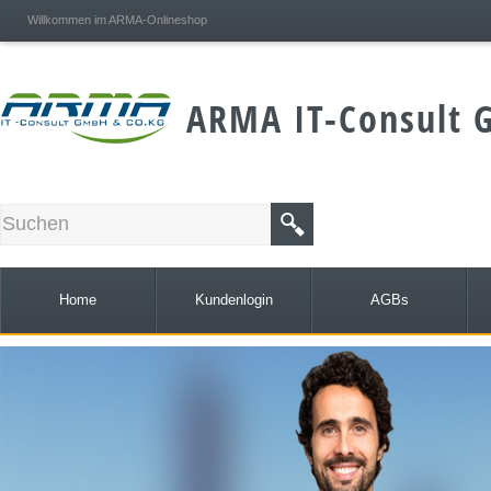
;
Willkommen im ARMA-Onlineshop
ARMA IT-Consult 
Home
Kundenlogin
AGBs