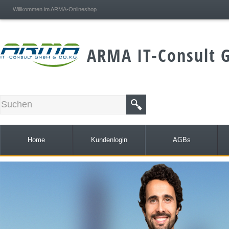
;
Willkommen im ARMA-Onlineshop
ARMA IT-Consult 
Home
Kundenlogin
AGBs