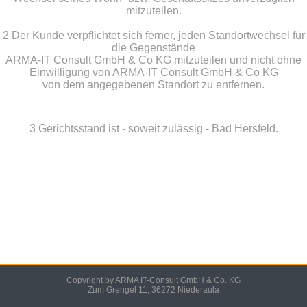
mitzuteilen.
2 Der Kunde verpflichtet sich ferner, jeden Standortwechsel für
die Gegenstände
ARMA-IT Consult GmbH & Co KG mitzuteilen und nicht ohne
Einwilligung von ARMA-IT Consult GmbH & Co KG
von dem angegebenen Standort zu entfernen.
3 Gerichtsstand ist - soweit zulässig - Bad Hersfeld.
Copyright by ARMA IT-Consult GmbH & Co. KG
Zum Grengel 11, 36272 Niederaula