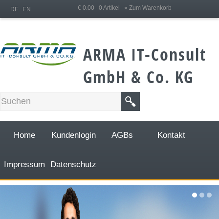
;
€ 0.00 0 Artikel
» Zum Warenkorb
DE
EN
ARMA IT-Consult
GmbH & Co. KG
Home
Kundenlogin
AGBs
Kontakt
Impressum
Datenschutz