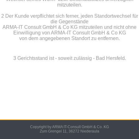
mitzuteilen.
2 Der Kunde verpflichtet sich ferner, jeden Standortwechsel für
die Gegenstände
ARMA-IT Consult GmbH & Co KG mitzuteilen und nicht ohne
Einwilligung von ARMA-IT Consult GmbH & Co KG
von dem angegebenen Standort zu entfernen.
3 Gerichtsstand ist - soweit zulässig - Bad Hersfeld.
Copyright by ARMA IT-Consult GmbH & Co. KG
Zum Grengel 11, 36272 Niederaula