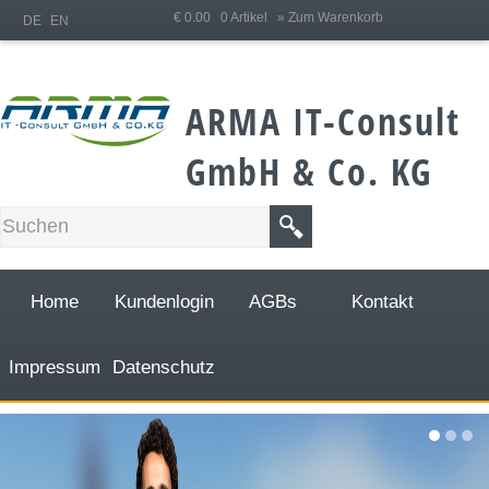
;
€ 0.00 0 Artikel
» Zum Warenkorb
DE
EN
ARMA IT-Consult
GmbH & Co. KG
Home
Kundenlogin
AGBs
Kontakt
Impressum
Datenschutz